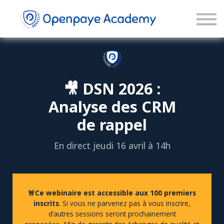
Blog
Connexion
Inscription
🎥 DSN 2026 :
Analyse des CRM
de rappel
En direct jeudi 16 avril à 14h
🚨Ce webinaire est accessible aux 100 premiers
inscrits
. Si vous ne parvenez pas à vous inscrire,
d’autres sessions seront prochainement